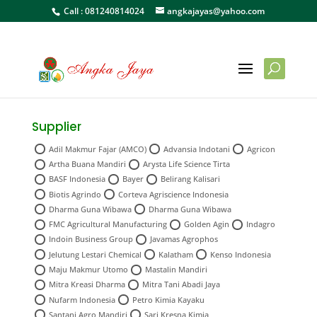
Call :
081240814024
angkajayas@yahoo.com
Supplier
Adil Makmur Fajar (AMCO)
Advansia Indotani
Agricon
Artha Buana Mandiri
Arysta Life Science Tirta
BASF Indonesia
Bayer
Belirang Kalisari
Biotis Agrindo
Corteva Agriscience Indonesia
Dharma Guna Wibawa
Dharma Guna Wibawa
FMC Agricultural Manufacturing
Golden Agin
Indagro
Indoin Business Group
Javamas Agrophos
Jelutung Lestari Chemical
Kalatham
Kenso Indonesia
Maju Makmur Utomo
Mastalin Mandiri
Mitra Kreasi Dharma
Mitra Tani Abadi Jaya
Nufarm Indonesia
Petro Kimia Kayaku
Santani Agro Mandiri
Sari Kresna Kimia