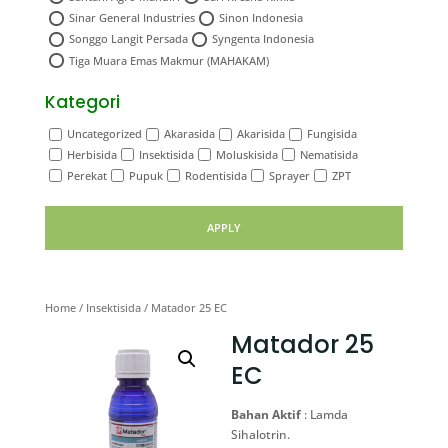
Sinar General Industries
Sinon Indonesia
Songgo Langit Persada
Syngenta Indonesia
Tiga Muara Emas Makmur (MAHAKAM)
Kategori
Uncategorized
Akarasida
Akarisida
Fungisida
Herbisida
Insektisida
Moluskisida
Nematisida
Perekat
Pupuk
Rodentisida
Sprayer
ZPT
APPLY
Home
/
Insektisida
/ Matador 25 EC
Matador 25
EC
Bahan Aktif
: Lamda
Sihalotrin.