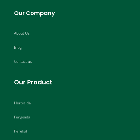
Our Company
About Us
Blog
Contact us
Our Product
Herbisida
Fungisida
Perekat