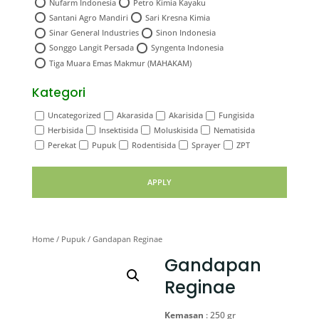
Nufarm Indonesia
Petro Kimia Kayaku
Santani Agro Mandiri
Sari Kresna Kimia
Sinar General Industries
Sinon Indonesia
Songgo Langit Persada
Syngenta Indonesia
Tiga Muara Emas Makmur (MAHAKAM)
Kategori
Uncategorized
Akarasida
Akarisida
Fungisida
Herbisida
Insektisida
Moluskisida
Nematisida
Perekat
Pupuk
Rodentisida
Sprayer
ZPT
APPLY
Home
/
Pupuk
/ Gandapan Reginae
Gandapan
Reginae
Kemasan
: 250 gr