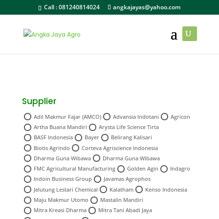
Call :
081240814024
angkajayas@yahoo.com
Supplier
Adil Makmur Fajar (AMCO)
Advansia Indotani
Agricon
Artha Buana Mandiri
Arysta Life Science Tirta
BASF Indonesia
Bayer
Belirang Kalisari
Biotis Agrindo
Corteva Agriscience Indonesia
Dharma Guna Wibawa
Dharma Guna Wibawa
FMC Agricultural Manufacturing
Golden Agin
Indagro
Indoin Business Group
Javamas Agrophos
Jelutung Lestari Chemical
Kalatham
Kenso Indonesia
Maju Makmur Utomo
Mastalin Mandiri
Mitra Kreasi Dharma
Mitra Tani Abadi Jaya