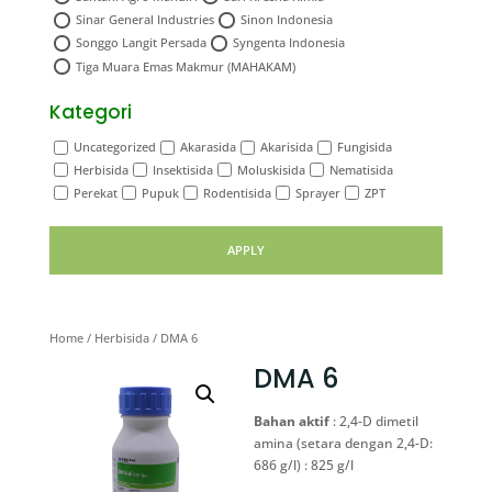
Sinar General Industries
Sinon Indonesia
Songgo Langit Persada
Syngenta Indonesia
Tiga Muara Emas Makmur (MAHAKAM)
Kategori
Uncategorized
Akarasida
Akarisida
Fungisida
Herbisida
Insektisida
Moluskisida
Nematisida
Perekat
Pupuk
Rodentisida
Sprayer
ZPT
APPLY
Home
/
Herbisida
/ DMA 6
DMA 6
Bahan aktif
: 2,4-D dimetil
amina (setara dengan 2,4-D:
686 g/l) : 825 g/l