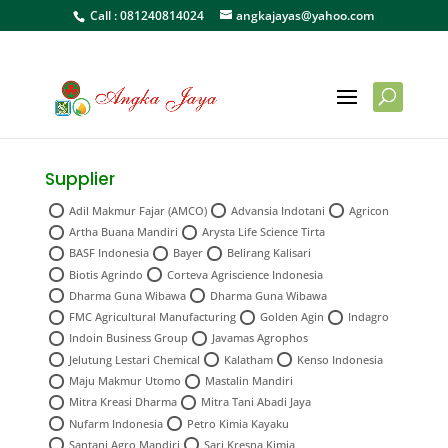
Call :
081240814024
angkajayas@yahoo.com
Supplier
Adil Makmur Fajar (AMCO)
Advansia Indotani
Agricon
Artha Buana Mandiri
Arysta Life Science Tirta
BASF Indonesia
Bayer
Belirang Kalisari
Biotis Agrindo
Corteva Agriscience Indonesia
Dharma Guna Wibawa
Dharma Guna Wibawa
FMC Agricultural Manufacturing
Golden Agin
Indagro
Indoin Business Group
Javamas Agrophos
Jelutung Lestari Chemical
Kalatham
Kenso Indonesia
Maju Makmur Utomo
Mastalin Mandiri
Mitra Kreasi Dharma
Mitra Tani Abadi Jaya
Nufarm Indonesia
Petro Kimia Kayaku
Santani Agro Mandiri
Sari Kresna Kimia