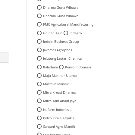
Dharma Guna Wibawa
Dharma Guna Wibawa
FMC Agricultural Manufacturing
Golden Agin
Indagro
Indoin Business Group
Javamas Agrophos
Jelutung Lestari Chemical
Kalatham
Kenso Indonesia
Maju Makmur Utomo
Mastalin Mandiri
Mitra Kreasi Dharma
Mitra Tani Abadi Jaya
Nufarm Indonesia
Petro Kimia Kayaku
Santani Agro Mandiri
Sari Kresna Kimia