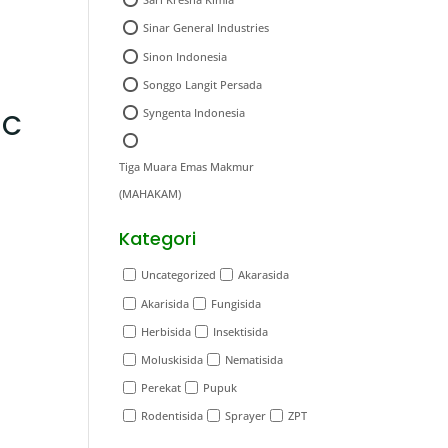
Sinar General Industries
Sinon Indonesia
Songgo Langit Persada
Syngenta Indonesia
EC
Tiga Muara Emas Makmur
(MAHAKAM)
Kategori
Uncategorized
Akarasida
Akarisida
Fungisida
Herbisida
Insektisida
Moluskisida
Nematisida
Perekat
Pupuk
Rodentisida
Sprayer
ZPT