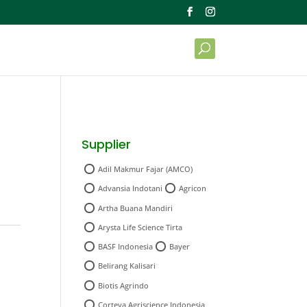
Supplier
Adil Makmur Fajar (AMCO)
Advansia Indotani
Agricon
Artha Buana Mandiri
Arysta Life Science Tirta
BASF Indonesia
Bayer
Belirang Kalisari
Biotis Agrindo
Corteva Agriscience Indonesia