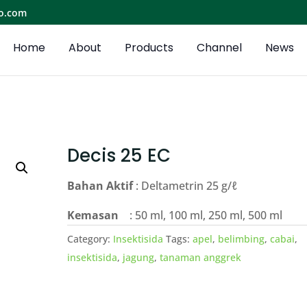
o.com
Home
About
Products
Channel
News
Decis 25 EC
Bahan Aktif
: Deltametrin 25 g/
ℓ
Kemasan
: 50 ml, 100 ml, 250 ml, 500 ml
Category:
Insektisida
Tags:
apel
,
belimbing
,
cabai
,
insektisida
,
jagung
,
tanaman anggrek