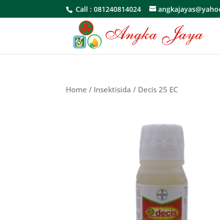
Call :
081240814024
angkajayas@yaho
Home
/
Insektisida
/ Decis 25 EC