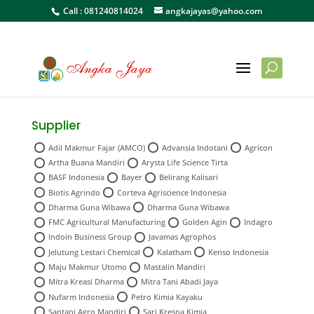
Call :
081240814024
angkajayas@yahoo.com
Supplier
Adil Makmur Fajar (AMCO)
Advansia Indotani
Agricon
Artha Buana Mandiri
Arysta Life Science Tirta
BASF Indonesia
Bayer
Belirang Kalisari
Biotis Agrindo
Corteva Agriscience Indonesia
Dharma Guna Wibawa
Dharma Guna Wibawa
FMC Agricultural Manufacturing
Golden Agin
Indagro
Indoin Business Group
Javamas Agrophos
Jelutung Lestari Chemical
Kalatham
Kenso Indonesia
Maju Makmur Utomo
Mastalin Mandiri
Mitra Kreasi Dharma
Mitra Tani Abadi Jaya
Nufarm Indonesia
Petro Kimia Kayaku
Santani Agro Mandiri
Sari Kresna Kimia