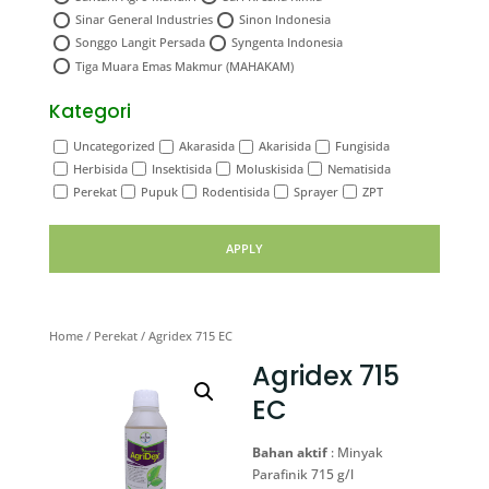
Sinar General Industries
Sinon Indonesia
Songgo Langit Persada
Syngenta Indonesia
Tiga Muara Emas Makmur (MAHAKAM)
Kategori
Uncategorized
Akarasida
Akarisida
Fungisida
Herbisida
Insektisida
Moluskisida
Nematisida
Perekat
Pupuk
Rodentisida
Sprayer
ZPT
APPLY
Home
/
Perekat
/ Agridex 715 EC
Agridex 715
EC
Bahan aktif
: Minyak
Parafinik 715 g/l