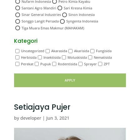
Nufarm Indonesia
Petro Kimia Kayaku
Santani Agro Mandiri
Sari Kresna Kimia
Sinar General Industries
Sinon Indonesia
Songgo Langit Persada
Syngenta Indonesia
Tiga Muara Emas Makmur (MAHAKAM)
Kategori
Uncategorized
Akarasida
Akarisida
Fungisida
Herbisida
Insektisida
Moluskisida
Nematisida
Perekat
Pupuk
Rodentisida
Sprayer
ZPT
APPLY
Setiajaya Pujer
by
developer
|
Jun 3, 2021