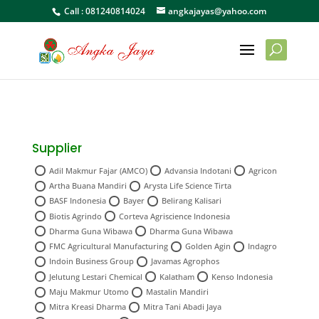
Call :
081240814024
angkajayas@yahoo.com
Supplier
Adil Makmur Fajar (AMCO)
Advansia Indotani
Agricon
Artha Buana Mandiri
Arysta Life Science Tirta
BASF Indonesia
Bayer
Belirang Kalisari
Biotis Agrindo
Corteva Agriscience Indonesia
Dharma Guna Wibawa
Dharma Guna Wibawa
FMC Agricultural Manufacturing
Golden Agin
Indagro
Indoin Business Group
Javamas Agrophos
Jelutung Lestari Chemical
Kalatham
Kenso Indonesia
Maju Makmur Utomo
Mastalin Mandiri
Mitra Kreasi Dharma
Mitra Tani Abadi Jaya